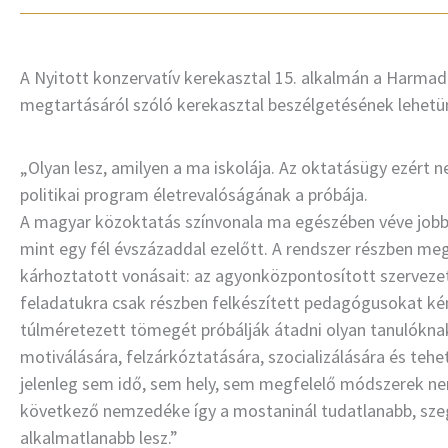
A Nyitott konzervatív kerekasztal 15. alkalmán a Harmad
megtartásáról szóló kerekasztal beszélgetésének lehetü
„Olyan lesz, amilyen a ma iskolája. Az oktatásügy ezért 
politikai program életrevalóságának a próbája.
A magyar közoktatás színvonala ma egészében véve jobb
mint egy fél évszázaddal ezelőtt. A rendszer részben megő
kárhoztatott vonásait: az agyonközpontosított szervezet t
feladatukra csak részben felkészített pedagógusokat kén
túlméretezett tömegét próbálják átadni olyan tanulóknak
motiválására, felzárkóztatására, szocializálására és te
jelenleg sem idő, sem hely, sem megfelelő módszerek ne
következő nemzedéke így a mostaninál tudatlanabb, sz
alkalmatlanabb lesz.”