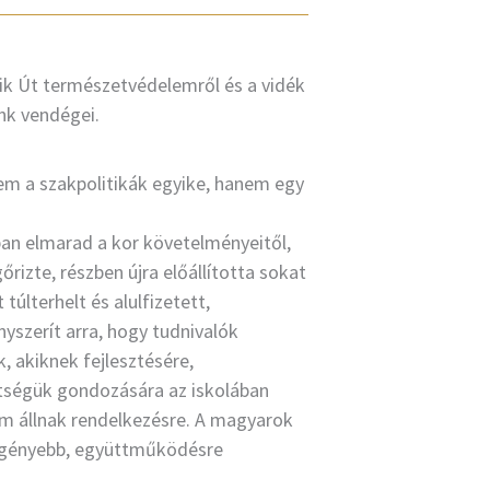
ik Út természetvédelemről és a vidék
nk vendégei.
nem a szakpolitikák egyike, hanem egy
an elmarad a kor követelményeitől,
rizte, részben újra előállította sokat
últerhelt és alulfizetett,
yszerít arra, hogy tudnivalók
, akiknek fejlesztésére,
hetségük gondozására az iskolában
m állnak rendelkezésre. A magyarok
egényebb, együttműködésre