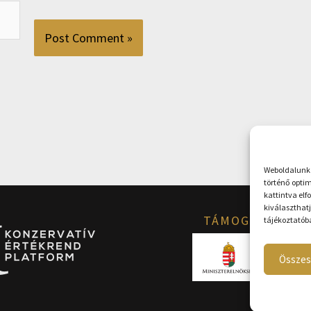
Weboldalunk 
történő opti
kattintva el
kiválaszthat
TÁMOGATÓINK
tájékoztatób
Összes