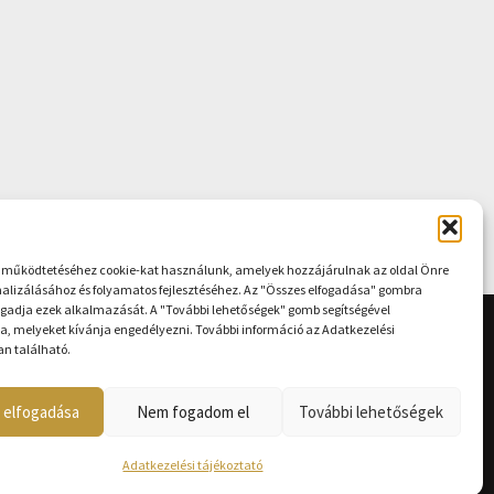
működtetéséhez cookie-kat használunk, amelyek hozzájárulnak az oldal Önre
malizálásához és folyamatos fejlesztéséhez. Az "Összes elfogadása" gombra
fogadja ezek alkalmazását. A "További lehetőségek" gomb segítségével
ja, melyeket kívánja engedélyezni. További információ az Adatkezelési
an található.
F
Y
a
o
c
u
 elfogadása
Nem fogadom el
További lehetőségek
e
t
b
u
o
b
Adatkezelési tájékoztató
o
e
k