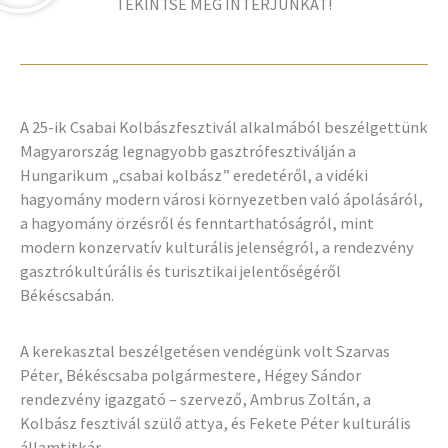
TEKINTSE MEG INTERJÚNKAT!
A 25-ik Csabai Kolbászfesztivál alkalmából beszélgettünk
Magyarország legnagyobb gasztrófesztiválján a
Hungarikum „csabai kolbász” eredetéről, a vidéki
hagyomány modern városi környezetben való ápolásáról,
a hagyomány örzésről és fenntarthatóságról, mint
modern konzervatív kulturális jelenségról, a rendezvény
gasztrókultúrális és turisztikai jelentőségéről
Békéscsabán.
A kerekasztal beszélgetésen vendégünk volt Szarvas
Péter, Békéscsaba polgármestere, Hégey Sándor
rendezvény igazgató – szervező, Ambrus Zoltán, a
Kolbász fesztivál szülő attya, és Fekete Péter kulturális
államtitkár.