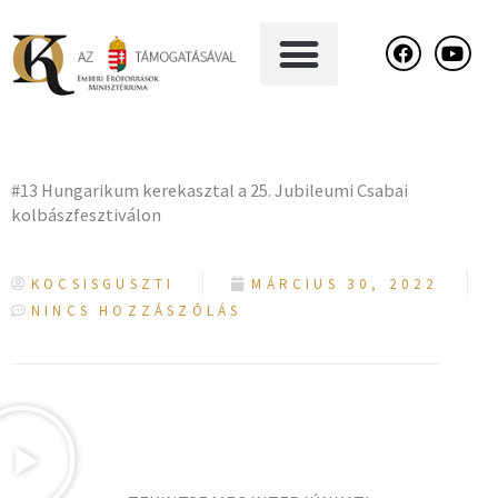
Skip
F
Y
a
o
to
c
u
content
e
t
b
u
o
b
o
e
k
#13 Hungarikum kerekasztal a 25. Jubileumi Csabai
kolbászfesztiválon
KOCSISGUSZTI
MÁRCIUS 30, 2022
NINCS HOZZÁSZÓLÁS