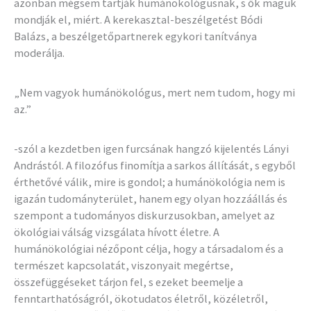
azonban mégsem tartják humánökológusnak, s ők maguk
mondják el, miért. A kerekasztal-beszélgetést Bódi
Balázs, a beszélgetőpartnerek egykori tanítványa
moderálja.
„Nem vagyok humánökológus, mert nem tudom, hogy mi
az.”
-szól a kezdetben igen furcsának hangzó kijelentés Lányi
Andrástól. A filozófus finomítja a sarkos állítását, s egyből
érthetővé válik, mire is gondol; a humánökológia nem is
igazán tudományterület, hanem egy olyan hozzáállás és
szempont a tudományos diskurzusokban, amelyet az
ökológiai válság vizsgálata hívott életre. A
humánökológiai nézőpont célja, hogy a társadalom és a
természet kapcsolatát, viszonyait megértse,
összefüggéseket tárjon fel, s ezeket beemelje a
fenntarthatóságról, ökotudatos életről, közéletről,