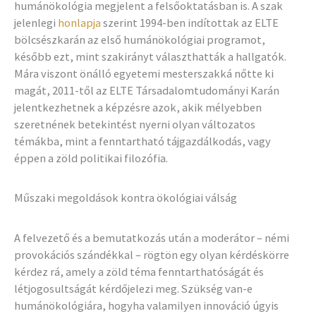
humánökológia megjelent a felsőoktatásban is. A szak
jelenlegi
honlapja
szerint 1994-ben indítottak az ELTE
bölcsészkarán az első humánökológiai programot,
később ezt, mint szakirányt választhatták a hallgatók.
Mára viszont önálló egyetemi mesterszakká nőtte ki
magát, 2011-től az ELTE Társadalomtudományi Karán
jelentkezhetnek a képzésre azok, akik mélyebben
szeretnének betekintést nyerni olyan változatos
témákba, mint a fenntartható tájgazdálkodás, vagy
éppen a zöld politikai filozófia.
Műszaki megoldások kontra ökológiai válság
A felvezető és a bemutatkozás után a moderátor – némi
provokációs szándékkal – rögtön egy olyan kérdéskörre
kérdez rá, amely a zöld téma fenntarthatóságát és
létjogosultságát kérdőjelezi meg. Szükség van-e
humánökológiára, hogyha valamilyen innováció úgyis