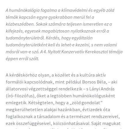
A humánökológia fogalma a klímavédelmi és egyéb zöld
témák kapcsán egyre gyakrabban merül fel a
közbeszédben. Sokak számára teljesen ismeretlen ez a
kifejezés, egyesek magabiztosan nyilatkoznak erről a
tudományterületről. Kérdés, hogy egyáltalán
tudományterületként kell és lehet-e kezelni, s nem valami
másról van-e szó. A 4. Nyitott Konzervatív Kerekasztal témája
éppen erről szólt.
A kérdéskörhöz olyan, a közélet és a kultúra aktív
formálói kapcsolódnak, mint például Borsos Béla, – aki
állatorvosi végzettséggel rendelkezik – s Lányi András
(író-filozófus), őket a legtöbben humánökológusként
emlegetik. Kétségtelen, hogy a „zöld gondolat”
megkerülhetetlen alakjai hazánkban, évtizedek óta
foglalkoznak a társadalom és a természet rendszereivel,
ezek összefüggéseivel, kölcsönhatásaival. Saját magukat