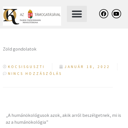
Skip
F
Y
a
o
to
c
u
content
e
t
b
u
o
b
o
e
k
Zöld gondolatok
KOCSISGUSZTI
JANUÁR 18, 2022
NINCS HOZZÁSZÓLÁS
„A humánökológusok azok, akik arról beszélgetnek, mi is
az a humánökológia”