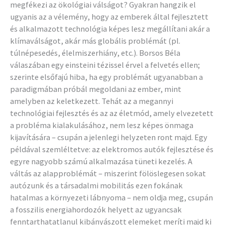
megfékezi az ökológiai válságot? Gyakran hangzik el
ugyanis az a vélemény, hogy az emberek által fejlesztett
és alkalmazott technológia képes lesz megállítani akár a
klímaválságot, akár más globális problémát (pl.
túlnépesedés, élelmiszerhiány, etc.). Borsos Béla
válaszában egy einsteini tézissel érvel a felvetés ellen;
szerinte elsőfajú hiba, ha egy problémát ugyanabban a
paradigmában próbál megoldani az ember, mint
amelyben az keletkezett. Tehát az a megannyi
technológiai fejlesztés és az az életmód, amely elvezetett
a probléma kialakulásához, nem lesz képes önmaga
kijavítására – csupán a jelenlegi helyzeten ront majd. Egy
példával szemléltetve: az elektromos autók fejlesztése és
egyre nagyobb számú alkalmazása tüneti kezelés. A
váltás az alapproblémát – miszerint fölöslegesen sokat
autózunk és a társadalmi mobilitás ezen fokának
hatalmas a környezeti lábnyoma – nem oldja meg, csupán
a fosszilis energiahordozók helyett az ugyancsak
fenntarthatatlanul kibányászott elemeket meríti majd ki