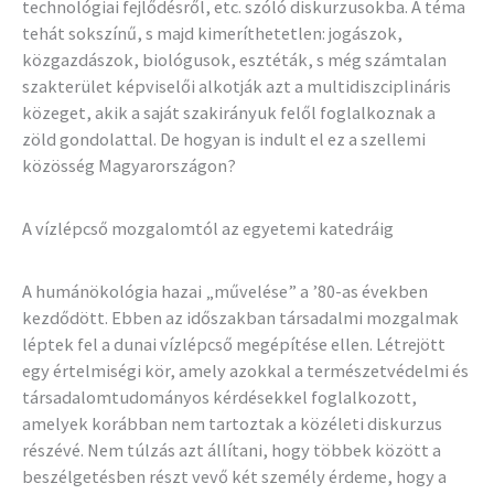
technológiai fejlődésről, etc. szóló diskurzusokba. A téma
tehát sokszínű, s majd kimeríthetetlen: jogászok,
közgazdászok, biológusok, esztéták, s még számtalan
szakterület képviselői alkotják azt a multidiszciplináris
közeget, akik a saját szakirányuk felől foglalkoznak a
zöld gondolattal. De hogyan is indult el ez a szellemi
közösség Magyarországon?
A vízlépcső mozgalomtól az egyetemi katedráig
A humánökológia hazai „művelése” a ’80-as években
kezdődött. Ebben az időszakban társadalmi mozgalmak
léptek fel a dunai vízlépcső megépítése ellen. Létrejött
egy értelmiségi kör, amely azokkal a természetvédelmi és
társadalomtudományos kérdésekkel foglalkozott,
amelyek korábban nem tartoztak a közéleti diskurzus
részévé. Nem túlzás azt állítani, hogy többek között a
beszélgetésben részt vevő két személy érdeme, hogy a