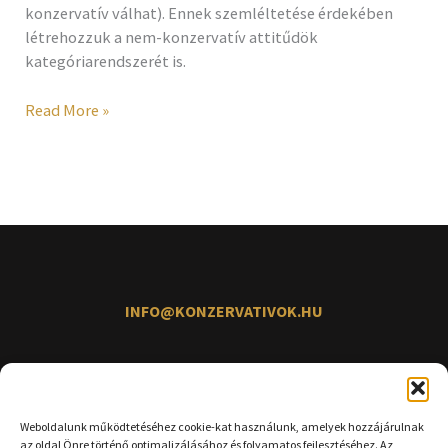
konzervatív válhat). Ennek szemléltetése érdekében
létrehozzuk a nem-konzervatív attitűdök
kategóriarendszerét is.
Read More »
INFO@KONZERVATIVOK.HU
Weboldalunk működtetéséhez cookie-kat használunk, amelyek hozzájárulnak
az oldal Önre történő optimalizálásához és folyamatos fejlesztéséhez. Az