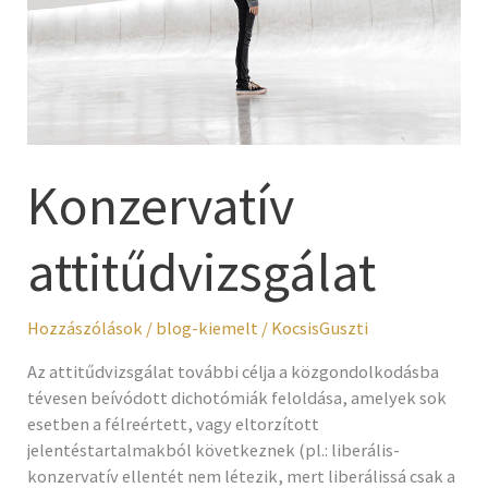
Konzervatív
attitűdvizsgálat
Hozzászólások
/
blog-kiemelt
/
KocsisGuszti
Az attitűdvizsgálat további célja a közgondolkodásba
tévesen beívódott dichotómiák feloldása, amelyek sok
esetben a félreértett, vagy eltorzított
jelentéstartalmakból következnek (pl.: liberális-
konzervatív ellentét nem létezik, mert liberálissá csak a