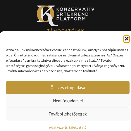
TÁMOGATÓINK
Weboldalunk működtetéséhez cookie-kat használunk, amelyek hozzájárulnak az
oldal Önre történő optimalizálásához és folyamatos fejlesztéséhez. Az "Összes
elfogadása" gombra kattintva elfogadja ezek alkalmazását. A "További
lehetőségek" gomb segítségével kiválaszthatja, melyeket kívánja engedélyezni.
További információ az Adatkezelési tájékoztatóban található.
F
Y
a
o
Összes elfogadása
c
u
e
t
b
u
Nem fogadom el
o
b
o
e
k
További lehetőségek
-
f
Adatkezelési tájékoztató