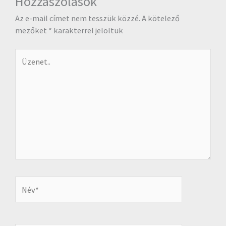
Hozzászólások
Az e-mail címet nem tesszük közzé.
A kötelező
mezőket
*
karakterrel jelöltük
Üzenet..
Név*