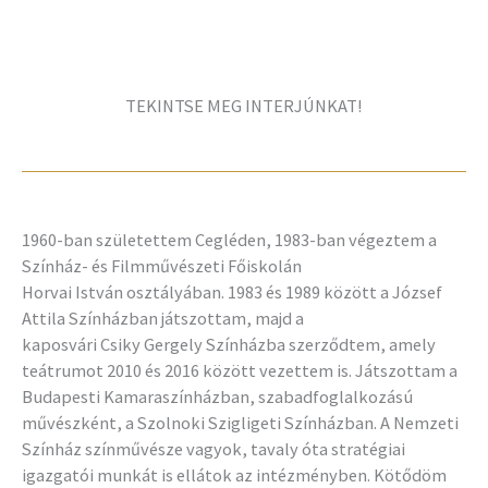
TEKINTSE MEG INTERJÚNKAT!
1960-ban születettem Cegléden, 1983-ban végeztem a
Színház- és Filmművészeti Főiskolán
Horvai István osztályában. 1983 és 1989 között a József
Attila Színházban játszottam, majd a
kaposvári Csiky Gergely Színházba szerződtem, amely
teátrumot 2010 és 2016 között vezettem is. Játszottam a
Budapesti Kamaraszínházban, szabadfoglalkozású
művészként, a Szolnoki Szigligeti Színházban. A Nemzeti
Színház színművésze vagyok, tavaly óta stratégiai
igazgatói munkát is ellátok az intézményben. Kötődöm