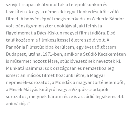
szovjet csapatok átvonultak a településünkön és
levetítettek egy, a németek kegyetlenkedéseiről szóló
filmet. A honvédségnél megismerkedtem Wekerle Sándor
volt pénzügyminiszter unokájával, aki felhívta
figyelmemet a Bács-Kiskun megyei filmstúdióra. Első
találkozásom a filmkészítéssel életre szóló volt. A
Pannónia Filmstúdióba kerültem, egy évet töltöttem
Budapest, utána, 1971-ben, amikor a Stúdió Kecskeméten
is műtermet hozott létre, stúdióvezetőnek neveztek ki.
Munkatársaimmal sok országosan és nemzetközileg
ismert animációs filmet hoztunk létre, a Magyar
népmesék-sorozatot, a Mondák a magyar történelemből,
a Mesék Mátyás királyról vagy a Vízipók-csodapók
sorozatot, melynek három része is a stúdió legsikeresebb
animációja.”