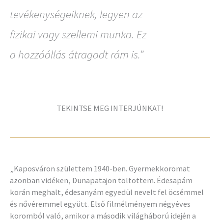
tevékenységeiknek, legyen az
fizikai vagy szellemi munka. Ez
a hozzáállás átragadt rám is.”
TEKINTSE MEG INTERJÚNKAT!
„Kaposváron születtem 1940-ben. Gyermekkoromat
azonban vidéken, Dunapatajon töltöttem. Édesapám
korán meghalt, édesanyám egyedül nevelt fel öcsémmel
és nővéremmel együtt. Első filmélményem négyéves
koromból való, amikor a második világháború idején a