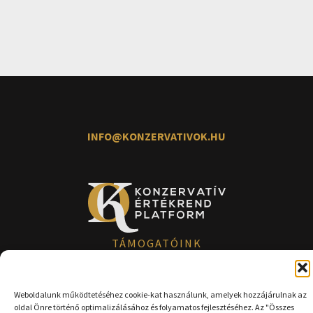
INFO@KONZERVATIVOK.HU
TÁMOGATÓINK
Weboldalunk működtetéséhez cookie-kat használunk, amelyek hozzájárulnak az
oldal Önre történő optimalizálásához és folyamatos fejlesztéséhez. Az "Összes