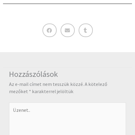
Hozzászólások
Az e-mail címet nem tesszük közzé.
A kötelező
mezőket
*
karakterrel jelöltük
Üzenet..