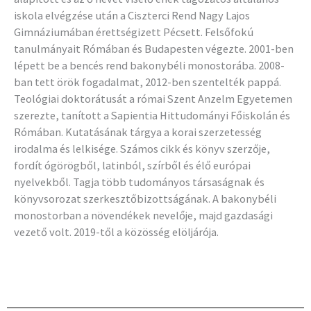
iskola elvégzése után a Ciszterci Rend Nagy Lajos
Gimnáziumában érettségizett Pécsett. Felsőfokú
tanulmányait Rómában és Budapesten végezte. 2001-ben
lépett be a bencés rend bakonybéli monostorába. 2008-
ban tett örök fogadalmat, 2012-ben szentelték pappá.
Teológiai doktorátusát a római Szent Anzelm Egyetemen
szerezte, tanított a Sapientia Hittudományi Főiskolán és
Rómában. Kutatásának tárgya a korai szerzetesség
irodalma és lelkisége. Számos cikk és könyv szerzője,
fordít ógörögből, latinból, szírből és élő európai
nyelvekből. Tagja több tudományos társaságnak és
könyvsorozat szerkesztőbizottságának. A bakonybéli
monostorban a növendékek nevelője, majd gazdasági
vezető volt. 2019-től a közösség elöljárója.