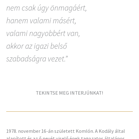
nem csak úgy önmagáért,
hanem valami másért,
valami nagyobbért van,
akkor az igazi belső
szabadságra vezet.”
TEKINTSE MEG INTERJÚNKAT!
1978. november 16-án született Komlón. A Kodály által
alapított és az ő nevét viselő ének tagozatos általános