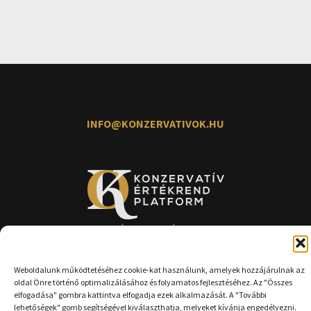
INFO@KONZERVATIVOK.HU
TÁMOGATÓINK
Weboldalunk működtetéséhez cookie-kat használunk, amelyek hozzájárulnak az
oldal Önre történő optimalizálásához és folyamatos fejlesztéséhez. Az "Összes
elfogadása" gombra kattintva elfogadja ezek alkalmazását. A "További
lehetőségek" gomb segítségével kiválaszthatja, melyeket kívánja engedélyezni.