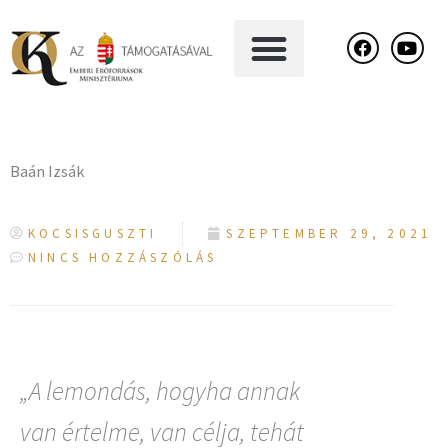
Skip
F
Y
a
o
to
c
u
content
e
t
b
u
o
b
o
e
k
Baán Izsák
KOCSISGUSZTI
SZEPTEMBER 29, 2021
NINCS HOZZÁSZÓLÁS
„A lemondás, hogyha annak
van értelme, van célja, tehát