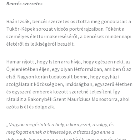
Bencés szerzetes
Baán Izsák, bencés szerzetes osztotta meg gondolatait a
Tükör-Képek sorozat videós portrérajzaiban. Főként a
személyes életformakereséséről, a bencések mindennapi
életéről és lelkiségéről beszélt.
Hamar rájött, hogy Isten arra hívja, hogy egészen neki, az
Ő jelenlétében éljen, egy olyan létformában, amiben Ő az
első. Nagyon korán tudatosult benne, hogy egyházi
szolgálatait közösségben, imádságban, egyszerű életben
és egyszerű emberek között szeretné teljesíteni. Így
rátalált a Bakonybéli Szent Mauríciusz Monostorra, ahol
azóta is él és dolgozik.
„Nagyon megérintett a hely, a környezet, a völgy, és
megfogott ennek a hitelessége, a tisztasága enne a
dolognak, hogy nem nagy struktúrák, nem nagy épületek…