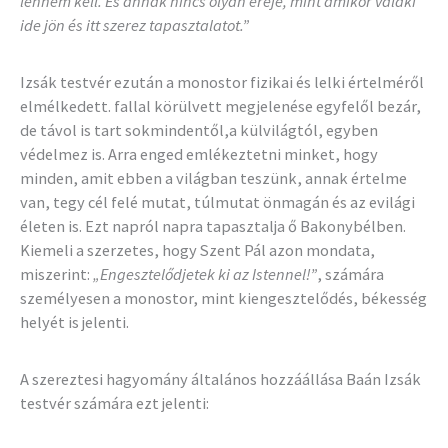
lennem kell. És annak nincs olyan ereje, mint amikor valaki
ide jön és itt szerez tapasztalatot.”
Izsák testvér ezután a monostor fizikai és lelki értelméről
elmélkedett. fallal körülvett megjelenése egyfelől bezár,
de távol is tart sokmindentől,a külvilágtól, egyben
védelmez is. Arra enged emlékeztetni minket, hogy
minden, amit ebben a világban teszünk, annak értelme
van, tegy cél felé mutat, túlmutat önmagán és az evilági
életen is. Ezt napról napra tapasztalja ő Bakonybélben.
Kiemeli a szerzetes, hogy Szent Pál azon mondata,
miszerint:
„Engesztelődjetek ki az Istennel!”
, számára
személyesen a monostor, mint kiengesztelődés, békesség
helyét is jelenti.
A szereztesi hagyomány általános hozzáállása Baán Izsák
testvér számára ezt jelenti: