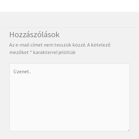
Hozzászólások
Az e-mail címet nem tesszük közzé.
A kötelező
mezőket
*
karakterrel jelöltük
Üzenet..