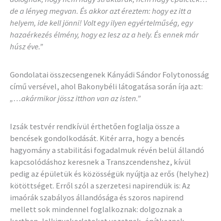
de a lényeg megvan. És akkor azt éreztem: hogy ez itt a
helyem, ide kell jönni! Volt egy ilyen egyértelműség, egy
hazaérkezés élmény, hogy ez lesz az a hely. És ennek már
húsz éve.”
Gondolatai összecsengenek Kányádi Sándor Folytonosság
című versével, ahol Bakonybéli látogatása során írja azt:
„…akármikor jössz itthon van az isten.”
Izsák testvér rendkívül érthetően foglalja össze a
bencések gondolkodását. Kitér arra, hogy a bencés
hagyomány a stabilitási fogadalmuk révén belül állandó
kapcsolódáshoz keresnek a Transzcendenshez, kívül
pedig az épületük és közösségük nyújtja az erős (helyhez)
kötöttséget. Erről szól a szerzetesi napirendük is: Az
imaórák szabályos állandósága és szoros napirend
mellett sok mindennel foglalkoznak: dolgoznak a
kertben, lelkigyakorlatokat vezetnek, építkeznek,