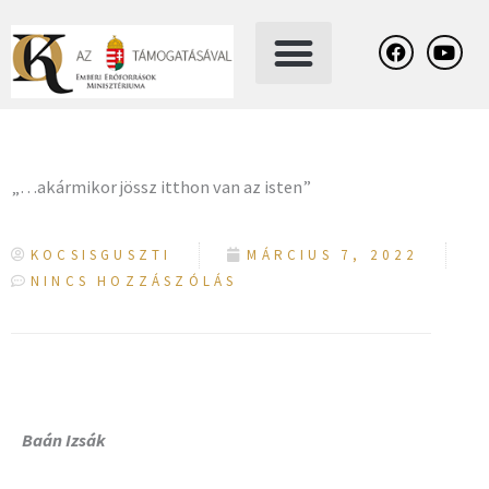
Skip
F
Y
a
o
to
c
u
content
e
t
b
u
o
b
o
e
k
„…akármikor jössz itthon van az isten”
KOCSISGUSZTI
MÁRCIUS 7, 2022
NINCS HOZZÁSZÓLÁS
Baán Izsák