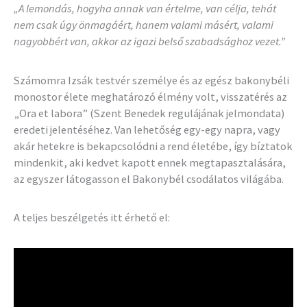
„A lemondás, hogyha annak van értelme, van célja, tehát
nem csak úgy önmagáért, hanem valami másért, valami
nagyobbért van, akkor az igazi belső szabadsághoz vezet.”
Számomra Izsák testvér személye és az egész bakonybéli
monostor élete meghatározó élmény volt, visszatérés az
„Ora et labora” (Szent Benedek regulájának jelmondata)
eredeti jelentéséhez. Van lehetőség egy-egy napra, vagy
akár hetekre is bekapcsolódni a rend életébe, így bíztatok
mindenkit, aki kedvet kapott ennek megtapasztalására,
az egyszer látogasson el Bakonybél csodálatos világába.
A teljes beszélgetés itt érhető el: