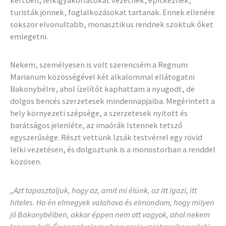
turisták jönnek, foglalkozásokat tartanak. Ennek ellenére
sokszor elvonultabb, monasztikus rendnek szoktuk őket
emlegetni.
Nekem, személyesen is volt szerencsém a Regnum
Marianum közösségével két alkalommal ellátogatni
Bakonybélre, ahol ízelítőt kaphattam a nyugodt, de
dolgos bencés szerzetesek mindennapjaiba. Megérintett a
hely környezeti szépsége, a szerzetesek nyitott és
barátságos jelenléte, az imaórák Istennek tetsző
egyszerűsége. Részt vettünk Izsák testvérrel egy rövid
lelki vezetésen, és dolgoztunk is a monostorban a renddel
közösen.
„Azt tapasztaljuk, hogy az, amit mi élünk, az itt igazi, itt
hiteles. Ha én elmegyek valahova és elmondom, hogy milyen
jó Bakonybélben, akkor éppen nem ott vagyok, ahol nekem